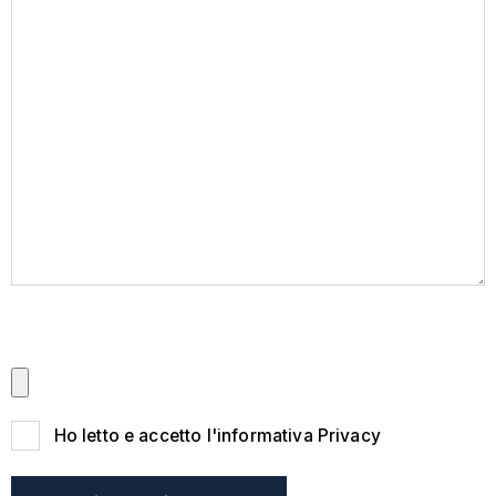
Allega Curriculum Vitae (Obbligatorio, Max 10MB,
PDF) (*)
Ho letto e accetto l'informativa Privacy