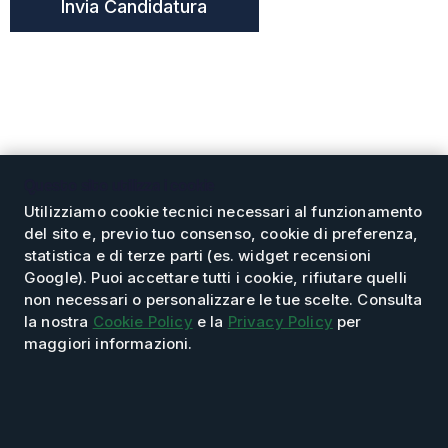
Questo sito utilizza i cookie
Utilizziamo cookie tecnici necessari al funzionamento
del sito e, previo tuo consenso, cookie di preferenza,
statistica e di terze parti (es. widget recensioni
L’azienda
Servizi
Prodotti
Magazzino
Google). Puoi accettare tutti i cookie, rifiutare quelli
Supporto tecnico
non necessari o personalizzare le tue scelte. Consulta
la nostra
Cookie Policy
e la
Privacy Policy
per
maggiori informazioni.
These Terms will be applied fully and affect to your use of this
Website. By using this Website, you agreed to accept all terms