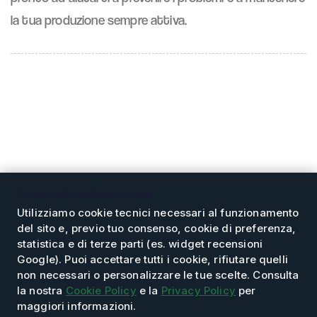
la tua produzione sempre attiva.
Questo sito utilizza i cookie
Utilizziamo cookie tecnici necessari al funzionamento
del sito e, previo tuo consenso, cookie di preferenza,
statistica e di terze parti (es. widget recensioni
L’azienda
Servizi
Prodotti
Magazzino
Google). Puoi accettare tutti i cookie, rifiutare quelli
Supporto tecnico
non necessari o personalizzare le tue scelte. Consulta
la nostra
Cookie Policy
e la
Privacy Policy
per
maggiori informazioni.