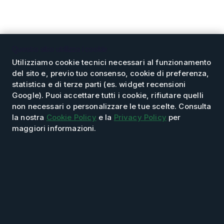
Questo sito utilizza i cookie
Utilizziamo cookie tecnici necessari al funzionamento
del sito e, previo tuo consenso, cookie di preferenza,
statistica e di terze parti (es. widget recensioni
L’azienda
Servizi
Prodotti
Magazzino
Google). Puoi accettare tutti i cookie, rifiutare quelli
Supporto tecnico
non necessari o personalizzare le tue scelte. Consulta
la nostra
Cookie Policy
e la
Privacy Policy
per
maggiori informazioni.
These Terms will be applied fully and affect to your use of this
Website. By using this Website, you agreed to accept all terms
and conditions written in here. You must not use this Website if
you disagree with any of these Website Standard Terms and
Conditions.